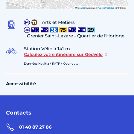
Leaflet
|
Map data ©
OpenStreetMap
contributors
Arts et Métiers
Grenier Saint-Lazare - Quartier de l'Horloge
Station Vélib à 141 m
Calculez votre itinéraire sur GéoVélo
Données Navitia / RATP / Opendata
Accessibilité
Contacts
01 48 87 27 86