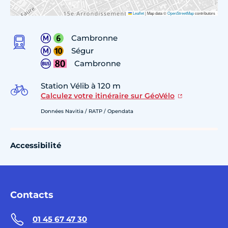
Leaflet
|
Map data ©
OpenStreetMap
contributors
Cambronne
Ségur
Cambronne
Station Vélib à 120 m
Calculez votre itinéraire sur GéoVélo
Données Navitia / RATP / Opendata
Accessibilité
Contacts
01 45 67 47 30