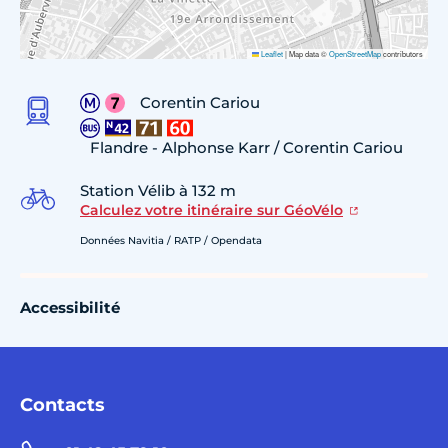
Leaflet
|
Map data ©
OpenStreetMap
contributors
Corentin Cariou
Flandre - Alphonse Karr / Corentin Cariou
Station Vélib à 132 m
Calculez votre itinéraire sur GéoVélo
Données Navitia / RATP / Opendata
Accessibilité
Contacts