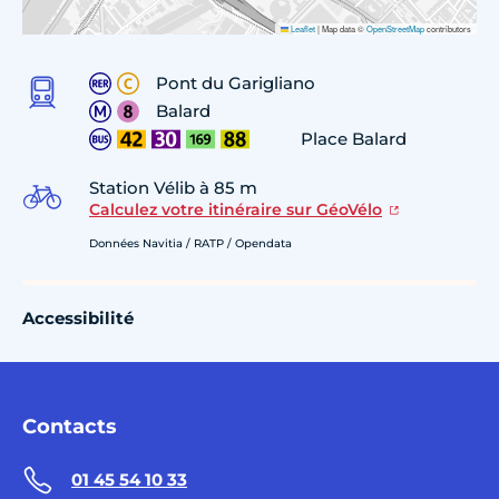
Leaflet
|
Map data ©
OpenStreetMap
contributors
Pont du Garigliano
Balard
Place Balard
Station Vélib à 85 m
Calculez votre itinéraire sur GéoVélo
Données Navitia / RATP / Opendata
Accessibilité
Contacts
01 45 54 10 33