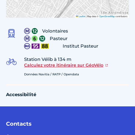
Leaflet
|
Map data ©
OpenStreetMap
contributors
Volontaires
Pasteur
Institut Pasteur
Station Vélib à 134 m
Calculez votre itinéraire sur GéoVélo
Données Navitia / RATP / Opendata
Accessibilité
Contacts