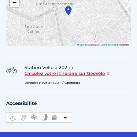
−
Leaflet
|
Map data ©
OpenStreetMap
contributors
Station Vélib à 202 m
Calculez votre itinéraire sur GéoVélo
Données Navitia / RATP / Opendata
Accessibilité