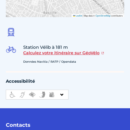
Leaflet
|
Map data ©
OpenStreetMap
contributors
Station Vélib à 181 m
Calculez votre itinéraire sur GéoVélo
Données Navitia / RATP / Opendata
Accessibilité
Contacts