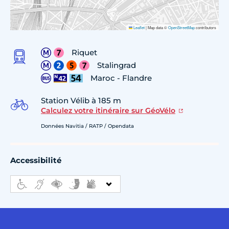
Leaflet
|
Map data ©
OpenStreetMap
contributors
Riquet
Stalingrad
Maroc - Flandre
Station Vélib à 185 m
Calculez votre itinéraire sur GéoVélo
Données Navitia / RATP / Opendata
Accessibilité