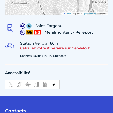
Leaflet
|
Map data ©
OpenStreetMap
contributors
Saint-Fargeau
Ménilmontant - Pelleport
Station Vélib à 166 m
Calculez votre itinéraire sur GéoVélo
Données Navitia / RATP / Opendata
Accessibilité
Contacts