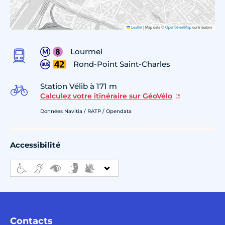
Leaflet
|
Map data ©
OpenStreetMap
contributors
Lourmel
Rond-Point Saint-Charles
Station Vélib à 171 m
Calculez votre itinéraire sur GéoVélo
Données Navitia / RATP / Opendata
Accessibilité
Contacts