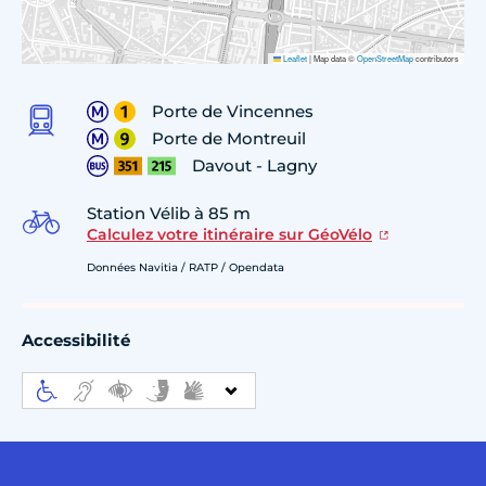
Leaflet
|
Map data ©
OpenStreetMap
contributors
Porte de Vincennes
Porte de Montreuil
Davout - Lagny
Station Vélib à 85 m
Calculez votre itinéraire sur GéoVélo
Données Navitia / RATP / Opendata
Accessibilité