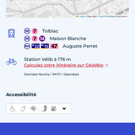
Leaflet
|
Map data ©
OpenStreetMap
contributors
Tolbiac
Maison Blanche
Auguste Perret
Station Vélib à 176 m
Calculez votre itinéraire sur GéoVélo
Données Navitia / RATP / Opendata
Accessibilité