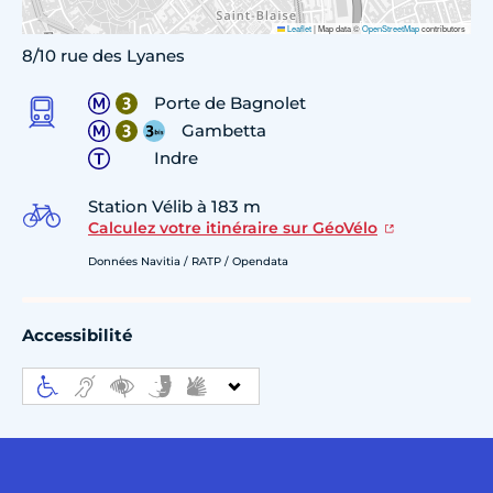
Leaflet
|
Map data ©
OpenStreetMap
contributors
8/10 rue des Lyanes
Porte de Bagnolet
Gambetta
Indre
Station Vélib à 183 m
Calculez votre itinéraire sur GéoVélo
Données Navitia / RATP / Opendata
Accessibilité