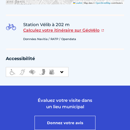
Leaflet
|
Map data ©
OpenStreetMap
contributors
Station Vélib à 202 m
Calculez votre itinéraire sur GéoVélo
Données Navitia / RATP / Opendata
Accessibilité
Évaluez votre visite dans
un lieu municipal
Donnez votre avis