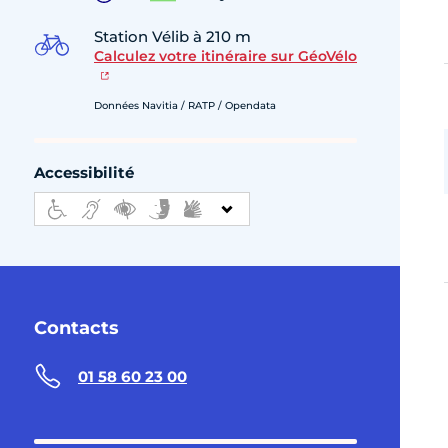
Station Vélib à 210 m
Calculez votre itinéraire sur GéoVélo
Données Navitia / RATP / Opendata
Accessibilité
Contacts
01 58 60 23 00