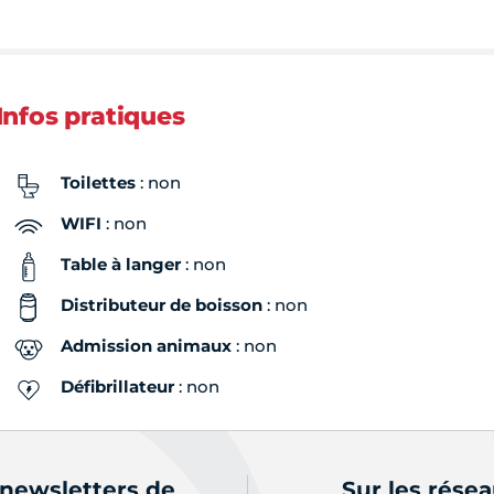
Infos pratiques
Toilettes
: non
WIFI
: non
Table à langer
: non
Distributeur de boisson
: non
Admission animaux
: non
Défibrillateur
: non
 newsletters de
Sur les rése