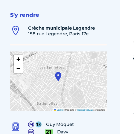
S'y rendre
Crèche municipale Legendre
158 rue Legendre, Paris 17e
+
−
Leaflet
|
Map data ©
OpenStreetMap
contributors
Guy Môquet
Davy