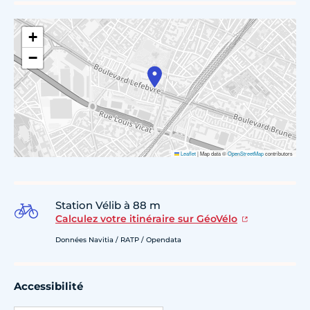
+
−
Leaflet
|
Map data ©
OpenStreetMap
contributors
Station Vélib à 88 m
Calculez votre itinéraire sur GéoVélo
Données Navitia / RATP / Opendata
Accessibilité