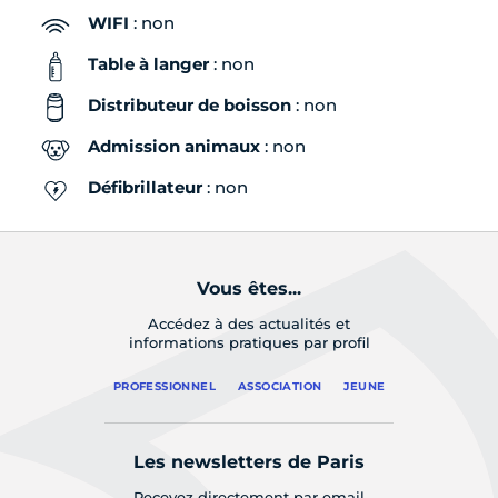
WIFI
: non
Table à langer
: non
Distributeur de boisson
: non
Admission animaux
: non
Défibrillateur
: non
Vous êtes...
Accédez à des actualités et
informations pratiques par profil
PROFESSIONNEL
ASSOCIATION
JEUNE
Les newsletters de Paris
Recevez directement par email