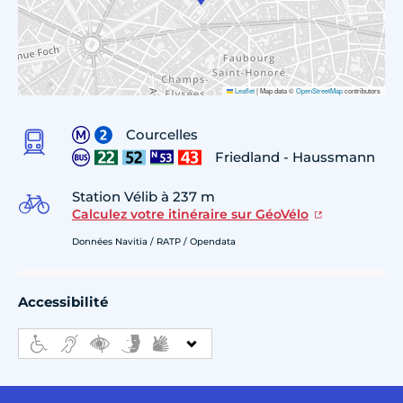
Leaflet
|
Map data ©
OpenStreetMap
contributors
Courcelles
Friedland - Haussmann
Station Vélib à 237 m
Calculez votre itinéraire sur GéoVélo
Données Navitia / RATP / Opendata
Accessibilité