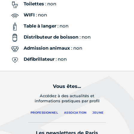
Toilettes
: non
WIFI
: non
Table à langer
: non
Distributeur de boisson
: non
Admission animaux
: non
Défibrillateur
: non
Vous êtes...
Accédez à des actualités et
informations pratiques par profil
PROFESSIONNEL
ASSOCIATION
JEUNE
Les newsletters de Paris