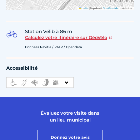
Leaflet
|
Map data ©
OpenStreetMap
contributors
Station Vélib à 86 m
Calculez votre itinéraire sur GéoVélo
Données Navitia / RATP / Opendata
Accessibilité
Évaluez votre visite dans
un lieu municipal
Donnez votre avis