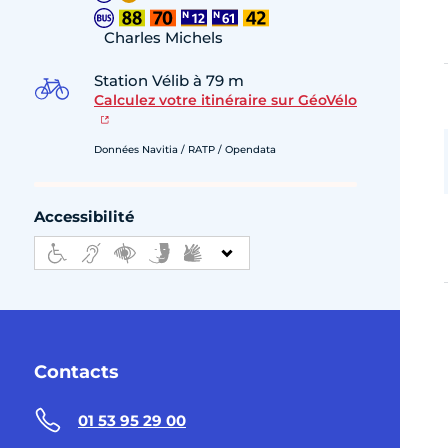
Charles Michels
Station Vélib à 79 m
Calculez votre itinéraire sur GéoVélo
Données Navitia / RATP / Opendata
Accessibilité
Contacts
01 53 95 29 00