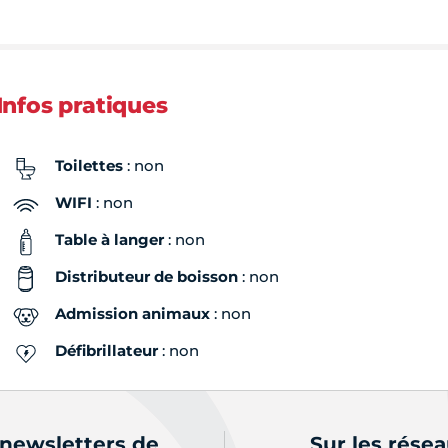
Infos pratiques
Toilettes
: non
WIFI
: non
Table à langer
: non
Distributeur de boisson
: non
Admission animaux
: non
Défibrillateur
: non
 newsletters de
Sur les rése