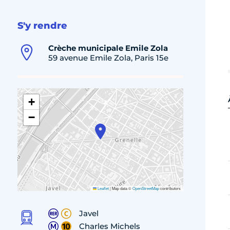
S'y rendre
Crèche municipale Emile Zola
59 avenue Emile Zola, Paris 15e
+
−
Leaflet
|
Map data ©
OpenStreetMap
contributors
Javel
Charles Michels