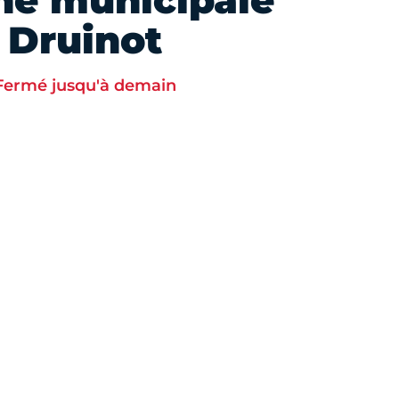
he municipale
Druinot
Fermé jusqu'à demain