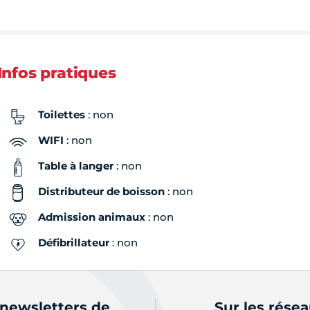
Infos pratiques
Toilettes
: non
WIFI
: non
Table à langer
: non
Distributeur de boisson
: non
Admission animaux
: non
Défibrillateur
: non
 newsletters de
Sur les rése