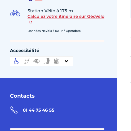
Station Vélib à 175 m
Calculez votre itinéraire sur GéoVélo
Données Navitia / RATP / Opendata
Accessibilité
Contacts
01 44 75 46 55