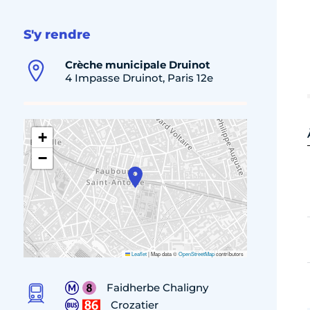
S'y rendre
Crèche municipale Druinot
4 Impasse Druinot, Paris 12e
+
−
Leaflet
|
Map data ©
OpenStreetMap
contributors
Faidherbe Chaligny
Crozatier