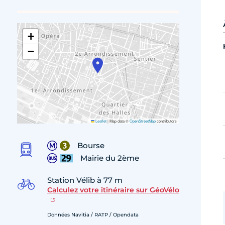
+
−
Leaflet
|
Map data ©
OpenStreetMap
contributors
Bourse
Mairie du 2ème
Station Vélib à 77 m
Calculez votre itinéraire sur GéoVélo
Données Navitia / RATP / Opendata