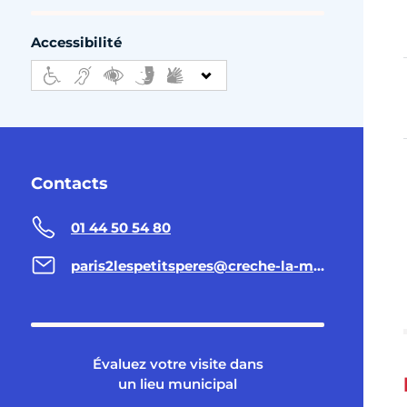
Accessibilité
Contacts
01 44 50 54 80
paris2lespetitsperes@creche-la-maison-bleue.fr
Évaluez votre visite dans
un lieu municipal