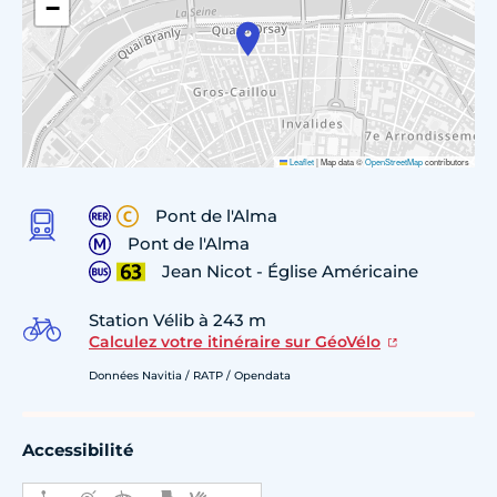
−
Leaflet
|
Map data ©
OpenStreetMap
contributors
Pont de l'Alma
Pont de l'Alma
Jean Nicot - Église Américaine
Station Vélib à 243 m
Calculez votre itinéraire sur GéoVélo
Données Navitia / RATP / Opendata
Accessibilité