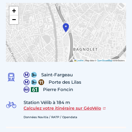
+
−
Leaflet
|
Map data ©
OpenStreetMap
contributors
Saint-Fargeau
Porte des Lilas
Pierre Foncin
Station Vélib à 184 m
Calculez votre itinéraire sur GéoVélo
Données Navitia / RATP / Opendata