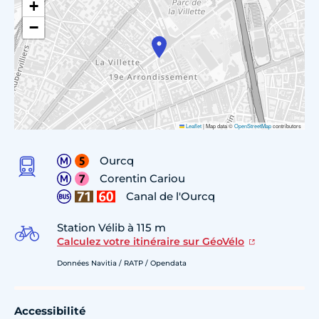
+
−
Leaflet
|
Map data ©
OpenStreetMap
contributors
Ourcq
Corentin Cariou
Canal de l'Ourcq
Station Vélib à 115 m
Calculez votre itinéraire sur GéoVélo
Données Navitia / RATP / Opendata
Accessibilité