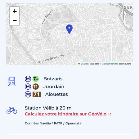
+
−
Leaflet
|
Map data ©
OpenStreetMap
contributors
Botzaris
Jourdain
Alouettes
Station Vélib à 20 m
Calculez votre itinéraire sur GéoVélo
Données Navitia / RATP / Opendata