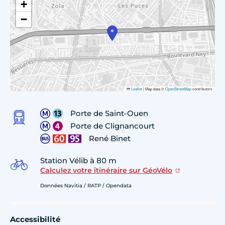
+
−
Leaflet
|
Map data ©
OpenStreetMap
contributors
Porte de Saint-Ouen
Porte de Clignancourt
René Binet
Station Vélib à 80 m
Calculez votre itinéraire sur GéoVélo
Données Navitia / RATP / Opendata
Accessibilité