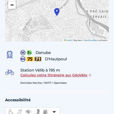
−
Leaflet
|
Map data ©
OpenStreetMap
contributors
Danube
D'Hautpoul
Station Vélib à 195 m
Calculez votre itinéraire sur GéoVélo
Données Navitia / RATP / Opendata
Accessibilité