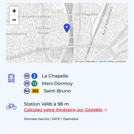
+
−
Leaflet
|
Map data ©
OpenStreetMap
contributors
La Chapelle
Marx Dormoy
Saint-Bruno
Station Vélib à 98 m
Calculez votre itinéraire sur GéoVélo
Données Navitia / RATP / Opendata