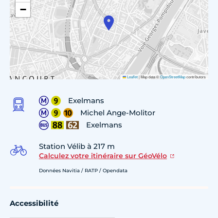
−
Leaflet
|
Map data ©
OpenStreetMap
contributors
Exelmans
Michel Ange-Molitor
Exelmans
Station Vélib à 217 m
Calculez votre itinéraire sur GéoVélo
Données Navitia / RATP / Opendata
Accessibilité