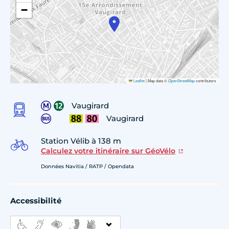
−
Leaflet
|
Map data ©
OpenStreetMap
contributors
Vaugirard
Vaugirard
Station Vélib à 138 m
Calculez votre itinéraire sur GéoVélo
Données Navitia / RATP / Opendata
Accessibilité