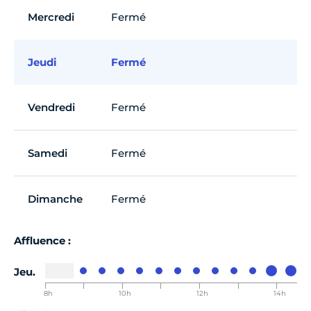
Mercredi
Fermé
Jeudi
Fermé
Vendredi
Fermé
Samedi
Fermé
Dimanche
Fermé
Affluence :
Jeu.
8h
9h
10h
11h
12h
13h
14h
00-8h30
00-9h30
00-10h30
00-11h30
00-12h30
00-13h30
00-14h30
0