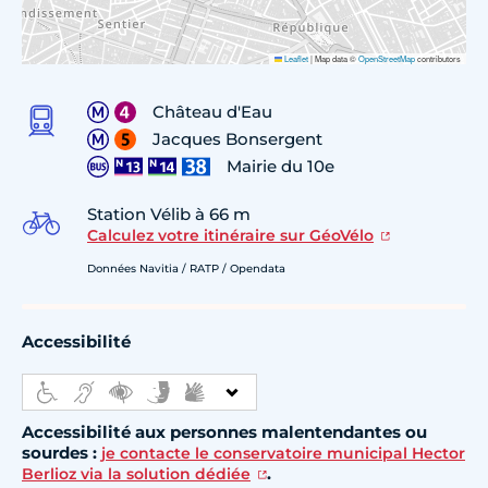
Leaflet
|
Map data ©
OpenStreetMap
contributors
Château d'Eau
Jacques Bonsergent
Mairie du 10e
Station Vélib à 66 m
Calculez votre itinéraire sur GéoVélo
Données Navitia / RATP / Opendata
Accessibilité
Accessibilité aux personnes malentendantes ou
sourdes :
je contacte le conservatoire municipal Hector
.
Berlioz via la solution dédiée