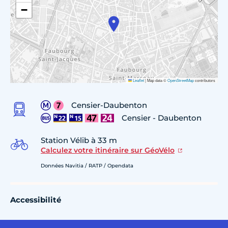
−
Leaflet
|
Map data ©
OpenStreetMap
contributors
Censier-Daubenton
Censier - Daubenton
Station Vélib à 33 m
Calculez votre itinéraire sur GéoVélo
Données Navitia / RATP / Opendata
Accessibilité