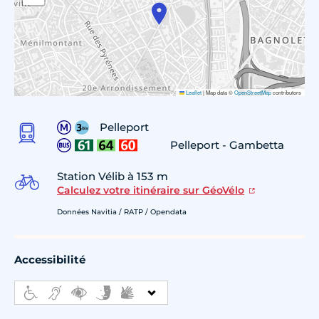
Leaflet
|
Map data ©
OpenStreetMap
contributors
Pelleport
Pelleport - Gambetta
Station Vélib à 153 m
Calculez votre itinéraire sur GéoVélo
Données Navitia / RATP / Opendata
Accessibilité