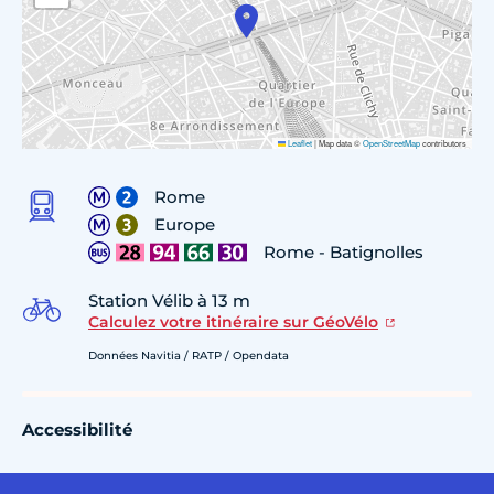
Leaflet
|
Map data ©
OpenStreetMap
contributors
Rome
Europe
Rome - Batignolles
Station Vélib à 13 m
Calculez votre itinéraire sur GéoVélo
Données Navitia / RATP / Opendata
Accessibilité