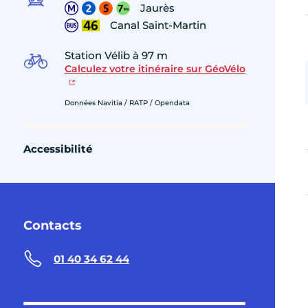
Jaurès
Canal Saint-Martin
Station Vélib à 97 m
Calculez votre itinéraire sur GéoVélo
Données Navitia / RATP / Opendata
Accessibilité
Contacts
01 40 34 62 44