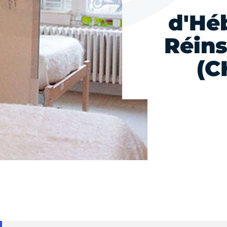
d'Hé
Réins
(C