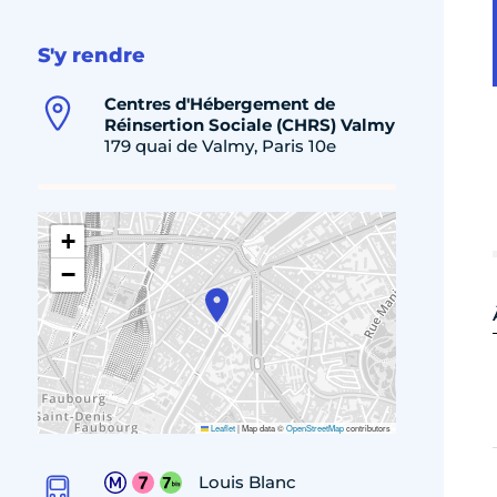
S'y rendre
Centres d'Hébergement de
Réinsertion Sociale (CHRS) Valmy
179 quai de Valmy, Paris 10e
+
−
Leaflet
|
Map data ©
OpenStreetMap
contributors
Louis Blanc