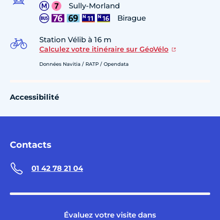
Sully-Morland
Birague
Station Vélib à 16 m
Calculez votre itinéraire sur GéoVélo
Données Navitia / RATP / Opendata
Accessibilité
Contacts
01 42 78 21 04
Évaluez votre visite dans