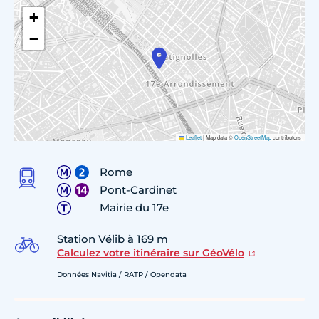
+
−
Leaflet
|
Map data ©
OpenStreetMap
contributors
Rome
Pont-Cardinet
Mairie du 17e
Station Vélib à 169 m
Calculez votre itinéraire sur GéoVélo
Données Navitia / RATP / Opendata