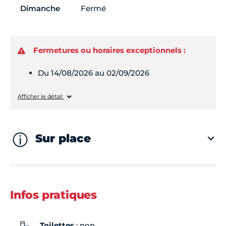
Dimanche
Fermé
Fermetures ou horaires exceptionnels :
Du 14/08/2026 au 02/09/2026
Lundi
Fermé
Afficher le détail
Mardi
Fermé
Sur place
Mercredi
Fermé
Jeudi
Fermé
Infos pratiques
Vendredi
Fermé
Toilettes
: non