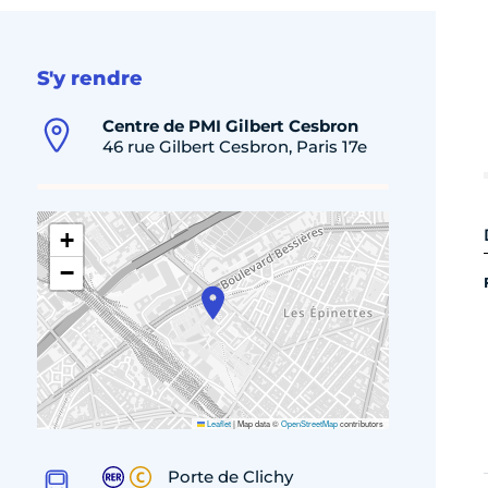
S'y rendre
Centre de PMI Gilbert Cesbron
46 rue Gilbert Cesbron, Paris 17e
+
−
Leaflet
|
Map data ©
OpenStreetMap
contributors
Porte de Clichy