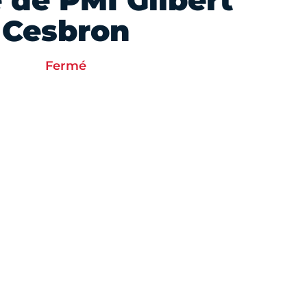
 de PMI Gilbert
Cesbron
Fermé