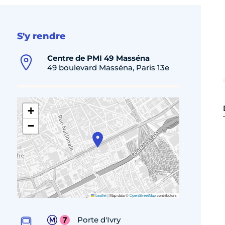
S'y rendre
Centre de PMI 49 Masséna
49 boulevard Masséna, Paris 13e
+
−
Leaflet
|
Map data ©
OpenStreetMap
contributors
Porte d'Ivry