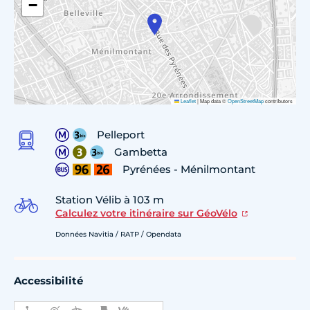
−
Leaflet
|
Map data ©
OpenStreetMap
contributors
Pelleport
Gambetta
Pyrénées - Ménilmontant
Station Vélib à 103 m
Calculez votre itinéraire sur GéoVélo
Données Navitia / RATP / Opendata
Accessibilité