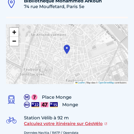
Bibliothèque Mohammed Arkoun
74 rue Mouffetard, Paris 5e
+
−
Leaflet
|
Map data ©
OpenStreetMap
contributors
Place Monge
Monge
Station Vélib à 92 m
Calculez votre itinéraire sur GéoVélo
Données Navitia / RATP / Opendata