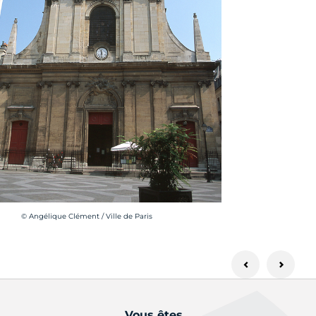
Crédit photo :
© Angélique Clément / Ville de Paris
Vous êtes...