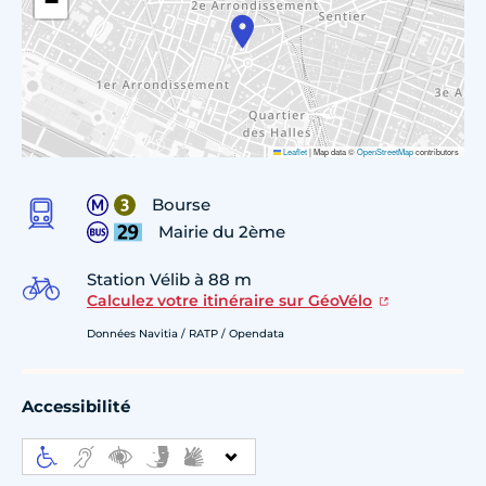
−
Leaflet
|
Map data ©
OpenStreetMap
contributors
Bourse
Mairie du 2ème
Station Vélib à 88 m
Calculez votre itinéraire sur GéoVélo
Données Navitia / RATP / Opendata
Accessibilité