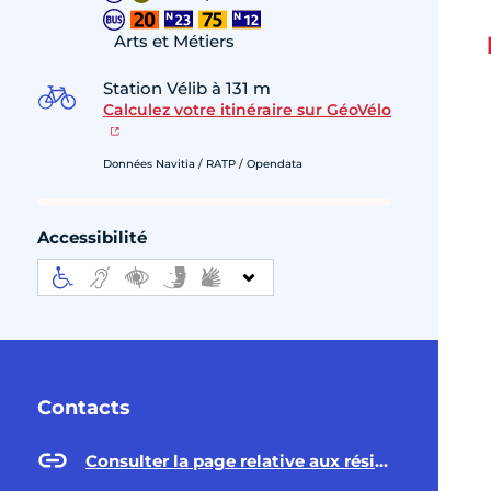
Arts et Métiers
Station Vélib à 131 m
Calculez votre itinéraire sur GéoVélo
Données Navitia / RATP / Opendata
Accessibilité
Contacts
Consulter la page relative aux résidences appartements