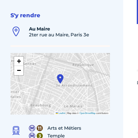
S'y rendre
Au Maire
2ter rue au Maire, Paris 3e
+
−
Leaflet
|
Map data ©
OpenStreetMap
contributors
Arts et Métiers
Temple