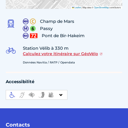
Leaflet
|
Map data ©
OpenStreetMap
contributors
Champ de Mars
Passy
Pont de Bir-Hakeim
Station Vélib à 330 m
Calculez votre itinéraire sur GéoVélo
Données Navitia / RATP / Opendata
Accessibilité
Contacts