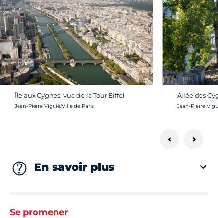
Île aux Cygnes, vue de la Tour Eiffel
Allée des Cy
Crédit photo :
Crédit photo :
Jean-Pierre Viguié/Ville de Paris
Jean-Pierre Vigui
En savoir plus
Se promener