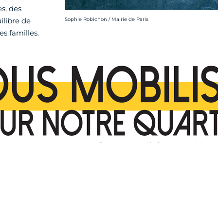
es, des
Crédit photo :
uilibre de
Sophie Robichon / Mairie de Paris
es familles.