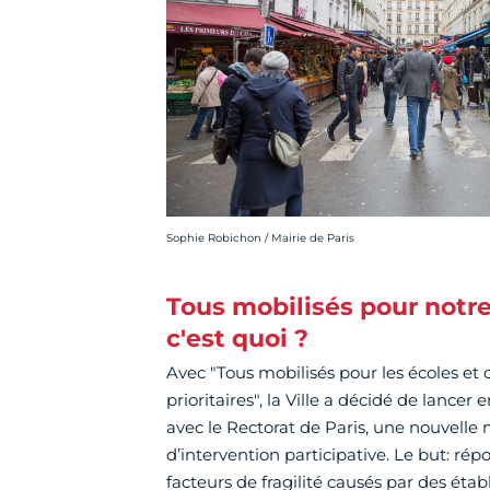
Crédit photo :
Sophie Robichon / Mairie de Paris
Tous mobilisés pour notre
c'est quoi ?
Avec "Tous mobilisés pour les écoles et 
prioritaires", la Ville a décidé de lancer 
avec le Rectorat de Paris, une nouvell
d’intervention participative. Le but: ré
facteurs de fragilité causés par des éta