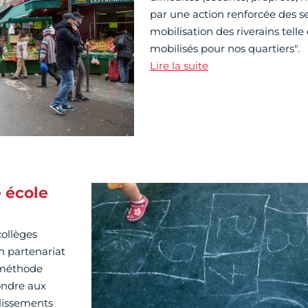
par une action renforcée des se
mobilisation des riverains telle
mobilisés pour nos quartiers".
Lire la suite
 école
collèges
en partenariat
e méthode
pondre aux
blissements