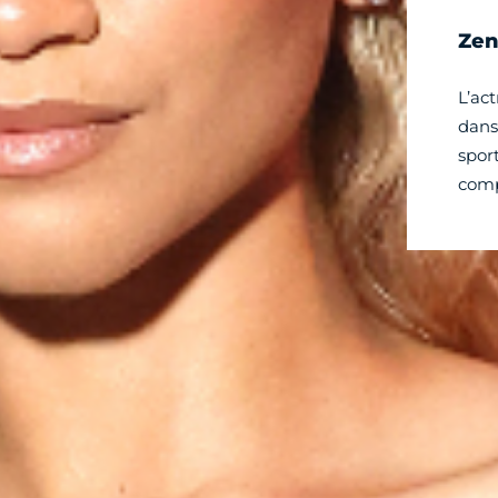
Zen
L’ac
dan
sport
comp