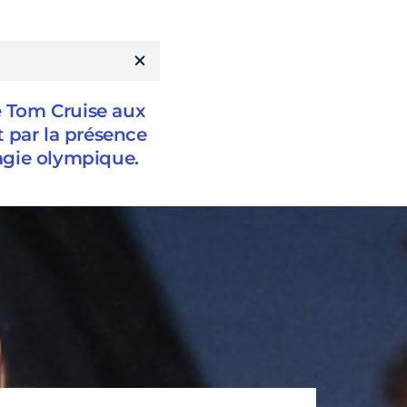
e Tom Cruise aux
 par la présence
agie olympique.