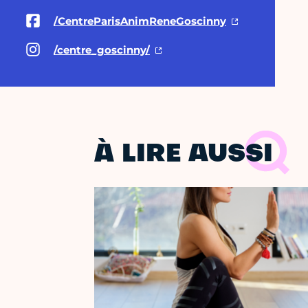
/CentreParisAnimReneGoscinny
/centre_goscinny/
À LIRE AUSSI