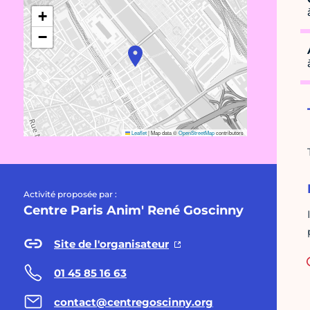
+
−
Leaflet
|
Map data ©
OpenStreetMap
contributors
Activité proposée par :
Centre Paris Anim' René Goscinny
Site de l'organisateur
01 45 85 16 63
contact@centregoscinny.org