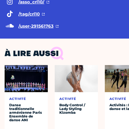
/asso_crl10/
/tag/crl10
/user-291561763
À LIRE AUSSI
ACTIVITÉ
ACTIVITÉ
ACTIVITÉ
Danse
Body Control /
Activités :
traditionnelle
Lady Styling
danse et l
arménienne Paris
Kizomba
Ensemble de
danse ANI