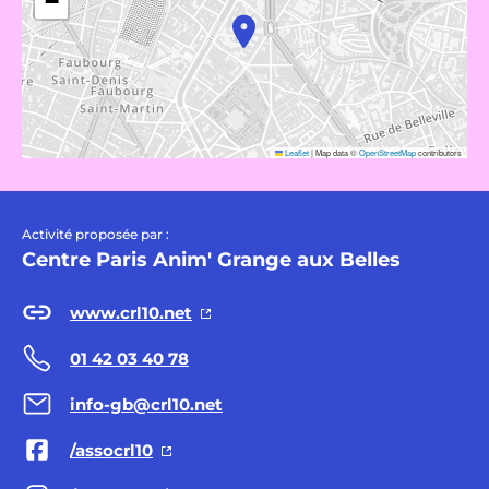
−
Leaflet
|
Map data ©
OpenStreetMap
contributors
Activité proposée par :
Centre Paris Anim' Grange aux Belles
www.crl10.net
01 42 03 40 78
info-gb@crl10.net
/assocrl10